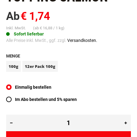
MASTERCRAFT
TOPPING SALMON
Ab
€ 1,74
Inkl. MwSt.
(ab
€ 16,88
/ 1 kg)
Sofort lieferbar
Alle Preise inkl. MwSt., ggf. zzgl.
Versandkosten.
MENGE
100g
12er Pack 100g
Einmalig bestellen
Im Abo bestellen und 5% sparen