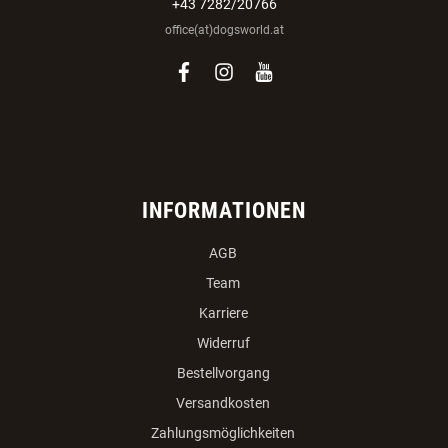
Veldnerstrasse 55
A-4120 Neufelden
+43 7282/20766
office(at)dogsworld.at
facebook
instagram
youtube
INFORMATIONEN
AGB
Team
Karriere
Widerruf
Bestellvorgang