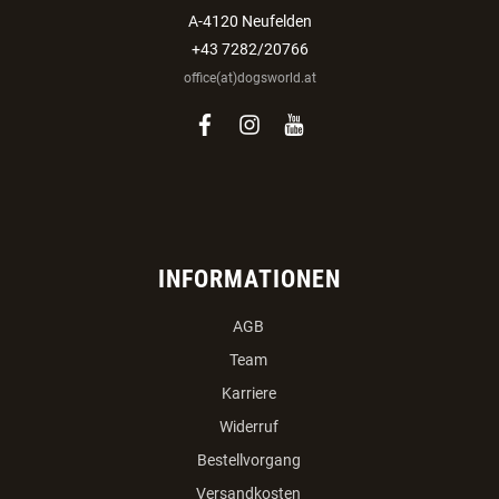
Auswählen:
Verein
Züchter
ANMELDEN
Dogsworld GmbH
Veldnerstrasse 55
A-4120 Neufelden
+43 7282/20766
office(at)dogsworld.at