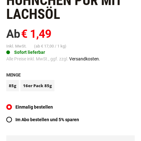
HÜHNCHEN PUR MIT
LACHSÖL
Ab
€ 1,49
Inkl. MwSt.
(ab
€ 17,00
/ 1 kg)
Sofort lieferbar
Alle Preise inkl. MwSt., ggf. zzgl.
Versandkosten.
MENGE
85g
16er Pack 85g
Einmalig bestellen
Im Abo bestellen und 5% sparen