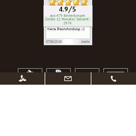
100% SICHERES ONLINESHOPPING
SSL Verschlüsselung
kurze Lieferzeiten
Abholung vor Ort möglich
Widerrufsrecht
Sichere Zahlungsabwicklung
Datenschutz - Sicherheit