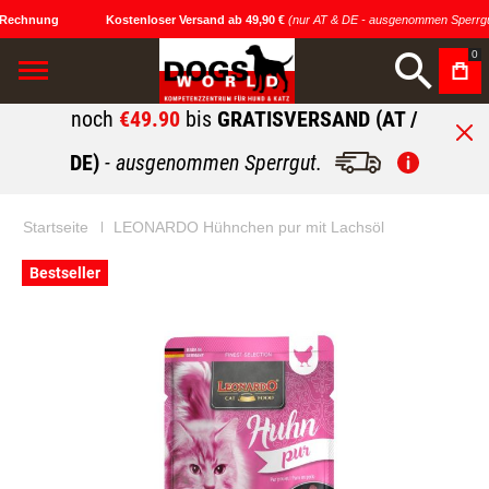
 Rechnung
Kostenloser Versand ab 49,90 €
(nur AT & DE - ausgenommen Sperrgu
0
noch
€49.90
bis
GRATISVERSAND (AT /
DE)
- ausgenommen Sperrgut.
Startseite
LEONARDO Hühnchen pur mit Lachsöl
Zum
Zum
Bestseller
Ende
Anfang
der
der
Bildgalerie
Bildgalerie
springen
springen