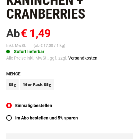
KANINCHEN +
CRANBERRIES
Ab
€ 1,49
Inkl. MwSt.
(ab
€ 17,00
/ 1 kg)
Sofort lieferbar
Alle Preise inkl. MwSt., ggf. zzgl.
Versandkosten.
MENGE
85g
16er Pack 85g
Einmalig bestellen
Im Abo bestellen und 5% sparen