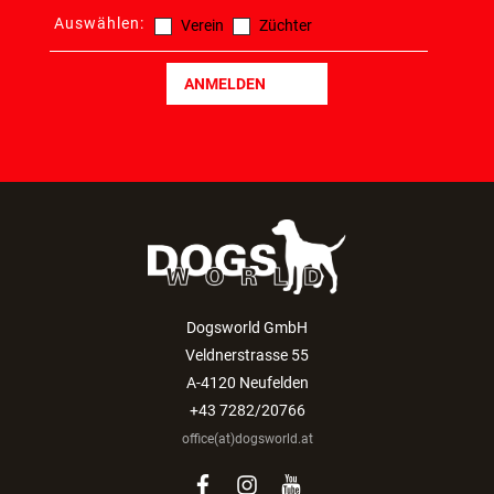
Auswählen:
Verein
Züchter
ANMELDEN
Dogsworld GmbH
Veldnerstrasse 55
A-4120 Neufelden
+43 7282/20766
office(at)dogsworld.at
facebook
instagram
youtube