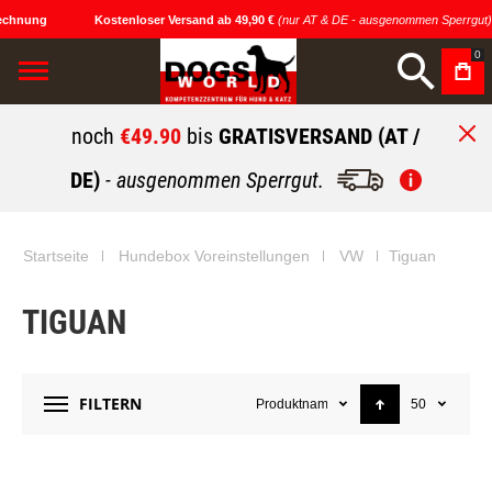
echnung
Kostenloser Versand ab 49,90 €
(nur AT & DE - ausgenommen Sperrgut)
0
noch
€49.90
bis
GRATISVERSAND (AT /
DE)
- ausgenommen Sperrgut.
Startseite
Hundebox Voreinstellungen
VW
Tiguan
TIGUAN
FILTERN
Produktname
50