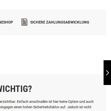
TEILEN
INESHOP
SICHERE ZAHLUNGSABWICKLUNG
VW TIGUAN
ALLSPACE - AB
2017
WEITER
ICHTIG?