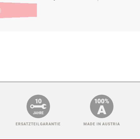
: Wir sorgen dafür, dass Ihr Vierbeiner genügend Platz hat und machen I
elle Hundebox für Ihren VW Tiguan II einfach und bequem von zu Hause au
ite)