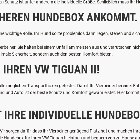
tz in Ihrem VW Tiguan II haben soll, dann ist eine passende Hundebox unv
cher. Das haben bereits viele Crashtests bestätigt. Transportboxen weisen
 Schutz ist unter anderem die individuelle Größe. Schließlich muss Ihr Hu
ICHEREN HUNDEBOX ANKOMMT.
ne wichtige Rolle. Ihr Hund sollte problemlos darin liegen, stehen und si
rbeiner. Sie halten bei einem Unfall am meisten aus und verrutschen nicht
ptimale Sicherheit, sondern auch den besten Komfort bieten.
IHREN VW TIGUAN II!
 möglichen Transportboxen getestet. Damit Ihr Vierbeiner bei einer Fahrt
 und Auto ist der beste Schutz und Komfort gewährleistet. Hier kommt u
T IHRE INDIVIDUELLE HUNDEBO