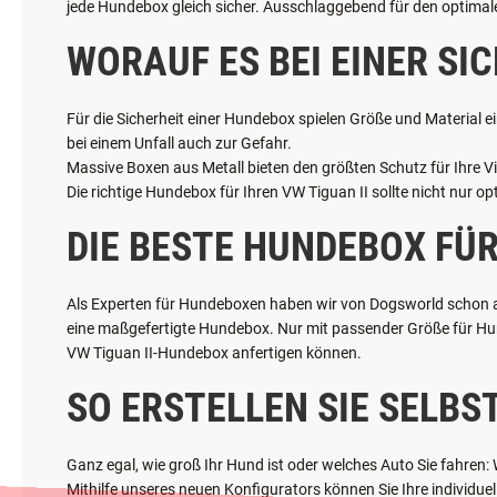
Wenn Ihr vierbeiniges Familienmitglied auch einen sicheren Pla
diverse Gurte für Hunde sind bei einem Unfall nicht wirklich si
jede Hundebox gleich sicher. Ausschlaggebend für den optimalen
WORAUF ES BEI EINER S
Für die Sicherheit einer Hundebox spielen Größe und Material ei
bei einem Unfall auch zur Gefahr.
Massive Boxen aus Metall bieten den größten Schutz für Ihre Vie
Die richtige Hundebox für Ihren VW Tiguan II sollte nicht nur o
DIE BESTE HUNDEBOX FÜR 
Als Experten für Hundeboxen haben wir von Dogsworld schon alle
eine maßgefertigte Hundebox. Nur mit passender Größe für Hund
VW Tiguan II-Hundebox anfertigen können.
SO ERSTELLEN SIE SELBS