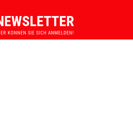
ERSATZTEILGARANTIE
MADE IN AUSTRIA
NEWSLETTER
IER KONNEN SIE SICH ANMELDEN!
Auswählen:
Verein
Züchter