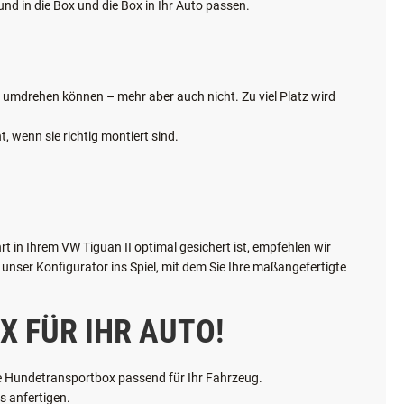
erzichtbar. Einfach anschnallen ist hier keine Option und auch
 hingegen einen hohen Sicherheitsfaktor auf. Jedoch ist nicht
nd in die Box und die Box in Ihr Auto passen.
ch umdrehen können – mehr aber auch nicht. Zu viel Platz wird
, wenn sie richtig montiert sind.
 in Ihrem VW Tiguan II optimal gesichert ist, empfehlen wir
nser Konfigurator ins Spiel, mit dem Sie Ihre maßangefertigte
X FÜR IHR AUTO!