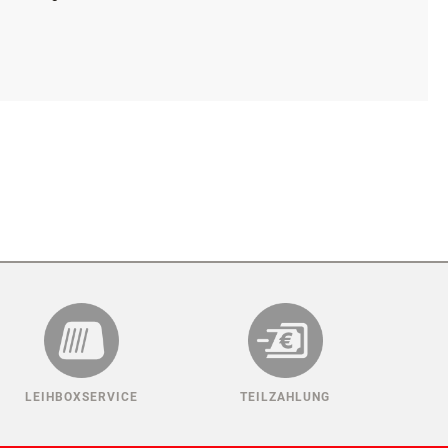
hre Hundetransportbox passend für Ihr Fahrzeug.
s anfertigen.
maximale Größe