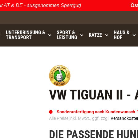
T & DE - ausgenommen Sperrgut)
Österr
UNTERBRINGUNG &
SPORT &
HAUS &
KATZE
TRANSPORT
LEISTUNG
HOF
bis
GRATISVERSAND (AT / DE)
- ausgenommen Sperrgu
VW TIGUAN II -
Sonderanfertigung nach Kundenwunsch. Va
Alle Preise inkl. MwSt., ggf. zzgl.
Versandkoste