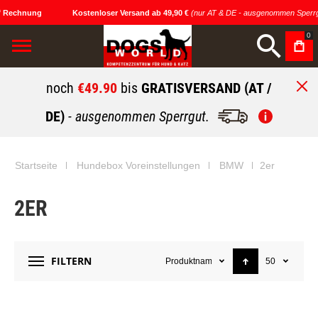
f Rechnung
Kostenloser Versand ab 49,90 €
(nur AT & DE - ausgenommen Sperrg
0
noch
€49.90
bis
GRATISVERSAND (AT /
DE)
- ausgenommen Sperrgut.
Startseite
Hundebox Voreinstellungen
BMW
2er
2ER
FILTERN
Produktname
50