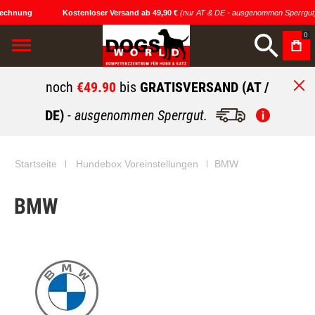
echnung
Kostenloser Versand ab 49,90 €
(nur AT & DE - ausgenommen Sperrgut)
0
noch
€49.90
bis
GRATISVERSAND (AT /
DE)
- ausgenommen Sperrgut.
Startseite
Hundebox Voreinstellungen
BMW
BMW