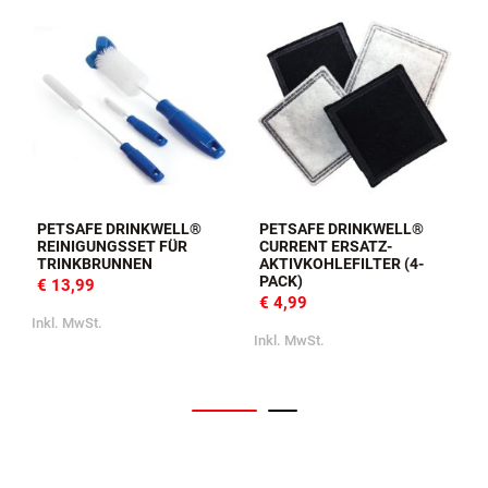
PETSAFE DRINKWELL®
PETSAFE DRINKWELL®
REINIGUNGSSET FÜR
CURRENT ERSATZ-
TRINKBRUNNEN
AKTIVKOHLEFILTER (4-
PACK)
€ 13,99
€ 4,99
Inkl. MwSt.
I
Inkl. MwSt.