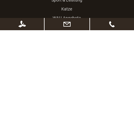
Katze
WAU-Angebote
100% SICHERES ONLINESHOPPING
SSL Verschlüsselung
kurze Lieferzeiten
Abholung vor Ort möglich
Widerrufsrecht
Sichere Zahlungsabwicklung
Datenschutz - Sicherheit