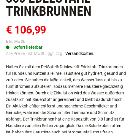
360 EDELSTAHL-
TRINKBRUNNEN
€ 106,99
Inkl. MwSt.
Sofort lieferbar
Alle Preise inkl. MwSt., ggf. zzgl.
Versandkosten.
Halten Sie mit dem PetSafe® Drinkwell® Edelstahl-Trinkbrunnen
für Hunde und Katzen alle Ihre Haustiere gut hydriert, gesund und
zufrieden. Sie haben die Möglichkeit, den Wasserfluss auf bis zu
fünf Strömen aufzuteilen, sodass mehrere Haustiere gleichzeitig
trinken können. Durch die Zirkulation wird das Wasser außerdem
zusätzlich mit Sauerstoff angereichert und bleibt dadurch frisch.
Ein Aktivkohlefilter entfernt unangenehme Geschmäcker und
Gerüche, während der Schaumfilter Tierhaare und Schmutz
abfängt. Der Trinkbrunnen hat eine Kapazität von 3,8 l und ist für
Haustiere von allen Seiten zugänglich. Da die Schale oben offen