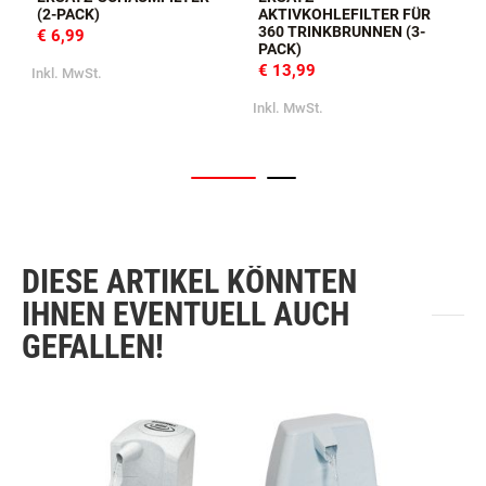
ERSATZ-SCHAUMFILTER
ERSATZ-
(2-PACK)
AKTIVKOHLEFILTER FÜR
360 TRINKBRUNNEN (3-
€ 6,99
PACK)
€ 13,99
Inkl. MwSt.
I
Inkl. MwSt.
DIESE ARTIKEL KÖNNTEN
IHNEN EVENTUELL AUCH
GEFALLEN!