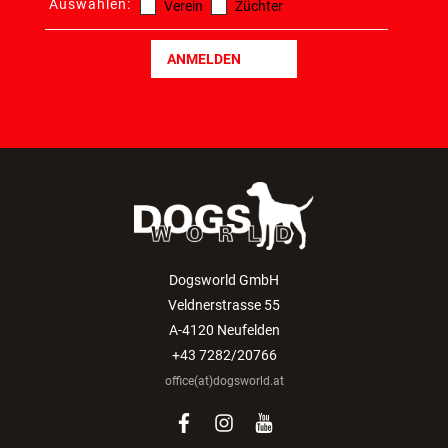
Auswählen:
Verein
Züchter
ANMELDEN
Dogsworld GmbH
Veldnerstrasse 55
A-4120 Neufelden
+43 7282/20766
office(at)dogsworld.at
facebook
instagram
youtube