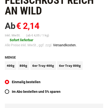
FLEISCHKOST REICH
AN WILD
Ab
€ 2,14
Inkl. MwSt.
(ab
€ 4,05
/ 1 kg)
Sofort lieferbar
Alle Preise inkl. MwSt., ggf. zzgl.
Versandkosten.
MENGE
400g
800g
6er Tray 400g
6er Tray 800g
Einmalig bestellen
Im Abo bestellen und 5% sparen