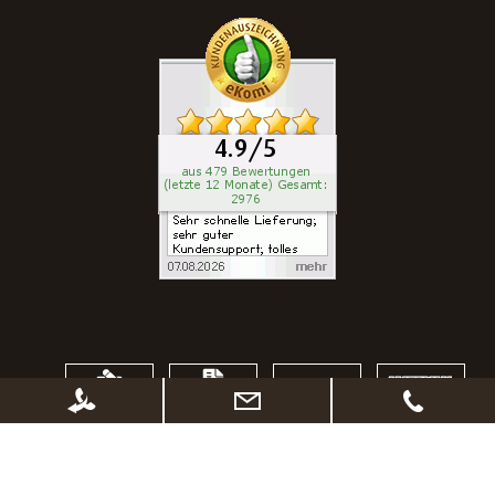
Katze
WAU-Angebote
100% SICHERES ONLINESHOPPING
SSL Verschlüsselung
kurze Lieferzeiten
Abholung vor Ort möglich
Widerrufsrecht
Sichere Zahlungsabwicklung
Datenschutz - Sicherheit