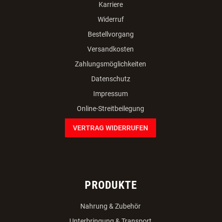
Dogsworld GmbH
Veldnerstrasse 55
A-4120 Neufelden
+43 7282/20766
office(at)dogsworld.at
facebook
instagram
youtube
INFORMATIONEN
AGB
Team
Karriere
Widerruf