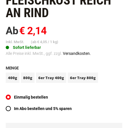
FLEISCHKOST REICH
AN RIND
Ab
€ 2,14
Inkl. MwSt.
(ab
€ 4,05
/ 1 kg)
Sofort lieferbar
Alle Preise inkl. MwSt., ggf. zzgl.
Versandkosten.
MENGE
400g
800g
6er Tray 400g
6er Tray 800g
Einmalig bestellen
Im Abo bestellen und 5% sparen