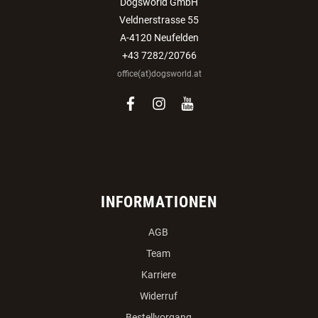
Dogsworld GmbH
Veldnerstrasse 55
A-4120 Neufelden
+43 7282/20766
office(at)dogsworld.at
facebook
instagram
youtube
INFORMATIONEN
AGB
Team
Karriere
Widerruf