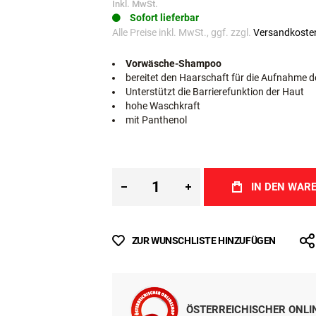
€ 17,99
Inkl. MwSt.
Sofort lieferbar
Alle Preise inkl. MwSt., ggf. zzgl.
Versandkoste
Vorwäsche-Shampoo
bereitet den Haarschaft für die Aufnahme de
Unterstützt die Barrierefunktion der Haut
hohe Waschkraft
mit Panthenol
IN DEN WAR
ZUR WUNSCHLISTE HINZUFÜGEN