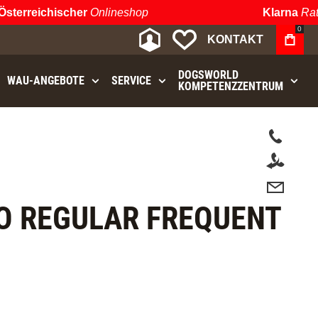
erreichischer
Onlineshop
Klarna
Raten
0
MEIN KONTO
MEINE WUNSCHLIST
KONTAKT
DOGSWORLD
WAU⁠-⁠ANGEBOTE
SERVICE
KOMPETENZZENTRUM
t.
 REGULAR FREQUENT