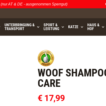
ur AT & DE - ausgenommen Sperrgut)
Öst
UNTERBRINGUNG &
SPORT &
HAUS &
KATZE
TRANSPORT
LEISTUNG
HOF
bis
GRATISVERSAND (AT / DE)
- ausgenommen Sperrgu
WOOF SHAMPOO
CARE