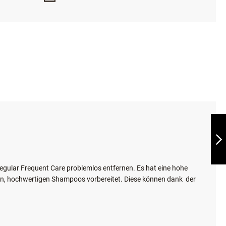
INESHOP
SICHERE ZAHLUNGSABWICKLUNG
WOOF SHAMPOO
ECO BASIC CARE
WEITER
gular Frequent Care problemlos entfernen. Es hat eine hohe
den, hochwertigen Shampoos vorbereitet. Diese können dank
der