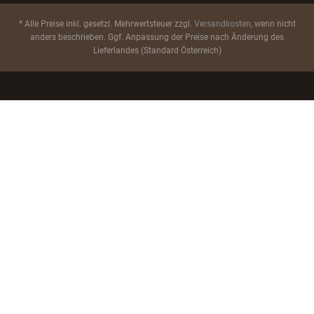
* Alle Preise inkl. gesetzl. Mehrwertsteuer zzgl.
Versandkosten
, wenn nicht
anders beschrieben. Ggf. Anpassung der Preise nach Änderung des
Lieferlandes (Standard Österreich)