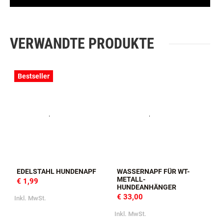
VERWANDTE PRODUKTE
Bestseller
EDELSTAHL HUNDENAPF
WASSERNAPF FÜR WT-
METALL-
€ 1,99
HUNDEANHÄNGER
€ 33,00
Inkl. MwSt.
I
Inkl. MwSt.