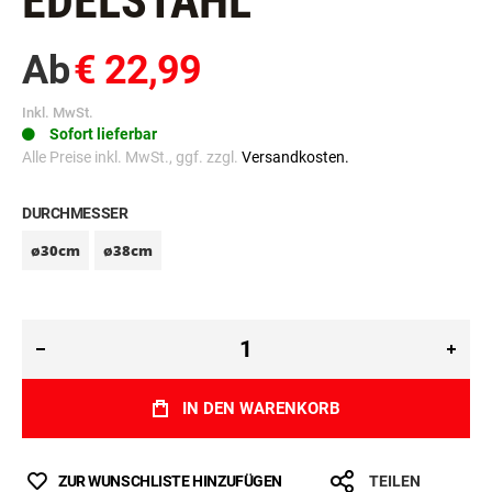
EDELSTAHL
Ab
€ 22,99
Inkl. MwSt.
Sofort lieferbar
Alle Preise inkl. MwSt., ggf. zzgl.
Versandkosten.
DURCHMESSER
ø30cm
ø38cm
IN DEN WARENKORB
ZUR WUNSCHLISTE HINZUFÜGEN
TEILEN