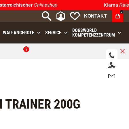
rreichischer
Onlineshop
Klarna
Ratenz
0
MEIN KONTO
MEINE WUNSCHLIST
KONTAKT
DOGSWORLD
WAU⁠-⁠ANGEBOTE
SERVICE
KOMPETENZZENTRUM
.
I TRAINER 200G