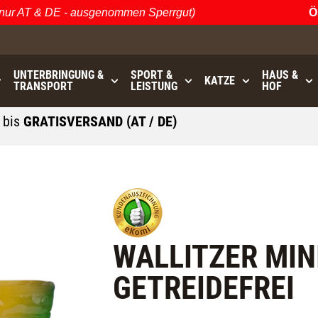
r AT & DE - ausgenommen Sperrgut)
Öste
UNTERBRINGUNG &
SPORT &
HAUS &
KATZE
TRANSPORT
LEISTUNG
HOF
0
bis
GRATISVERSAND (AT / DE)
- ausgenommen Sperrgut
WALLITZER MIN
GETREIDEFREI