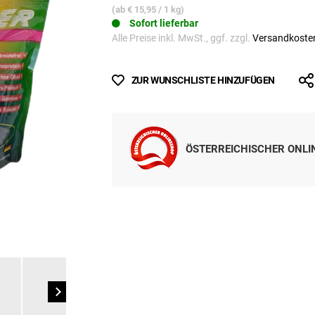
(ab
€ 15,95
/ 1 kg)
Sofort lieferbar
Alle Preise inkl. MwSt., ggf. zzgl.
Versandkoste
ZUR WUNSCHLISTE HINZUFÜGEN
ÖSTERREICHISCHER ONL