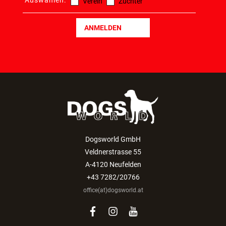
Auswählen:
Verein
Züchter
ANMELDEN
Dogsworld GmbH
Veldnerstrasse 55
A-4120 Neufelden
+43 7282/20766
office(at)dogsworld.at
facebook
instagram
youtube