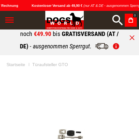
 Rechnung
Kostenloser Versand ab 49,90 €
(nur AT & DE - ausgenommen Sperrg
0
noch
€49.90
bis
GRATISVERSAND (AT /
DE)
- ausgenommen Sperrgut.
Startseite
Türaufsteller GTO
Zum
Zum
Ende
Anfang
der
der
Bildgalerie
Bildgalerie
springen
springen