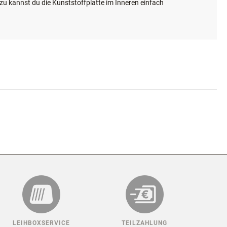
e oder Schnauze herausholen soll. Wenn dein Tier dazu neigt,
er größeren Kauartikeln überraschen. Und wenn dein Hund gut
azu kannst du die Kunststoffplatte im Inneren einfach