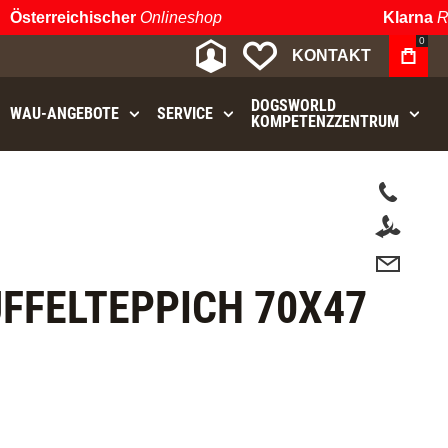
terreichischer
Onlineshop
Klarna
Rate
0
MEIN KONTO
MEINE WUNSCHLIST
KONTAKT
DOGSWORLD
WAU⁠-⁠ANGEBOTE
SERVICE
KOMPETENZZENTRUM
.
FFELTEPPICH 70X47