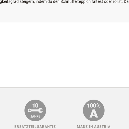
nst du Snacks verstecken, die dein Vierbeiner anschließend mit der Pfot
 die normale Trockenfuttergabe nutzen.
rmen haben, kannst du deine Fellnase ebenso mit kleinen Spielzeugen od
keitsgrad steigern, indem du den Schnüffelteppich faltest oder rollst. D