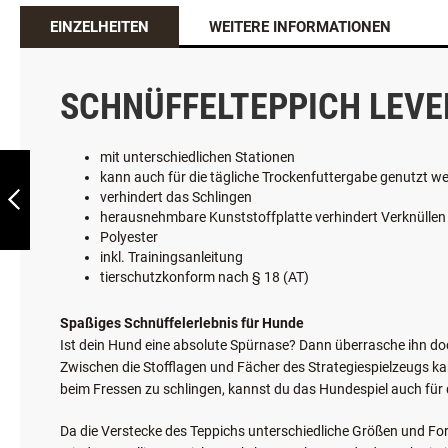
EINZELHEITEN
WEITERE INFORMATIONEN
TRIXIE® JUNIOR
SCHNÜFFELTEPPICH
SCHNÜFFELTEPPICH LEVE
38CM LEVEL 1
mit unterschiedlichen Stationen
ZURÜCK
kann auch für die tägliche Trockenfuttergabe genutzt w
verhindert das Schlingen
herausnehmbare Kunststoffplatte verhindert Verknüllen
Polyester
inkl. Trainingsanleitung
tierschutzkonform nach § 18 (AT)
Spaßiges Schnüffelerlebnis für Hunde
Ist dein Hund eine absolute Spürnase? Dann überrasche ihn doc