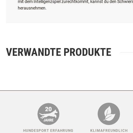
Zwischen die Stofflagen und Fächer des Strategiespielzeugs kan
beim Fressen zu schlingen, kannst du das Hundespiel auch für
Da die Verstecke des Teppichs unterschiedliche Größen und Fo
mit dem Intelligenzspiel zurechtkommt, kannst du den Schwierig
herausnehmen.
VERWANDTE PRODUKTE