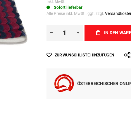
€ 54,99
Inkl. MwSt.
Sofort lieferbar
Alle Preise inkl. MwSt., ggf. zzgl.
Versandkoste
IN DEN WAR
ZUR WUNSCHLISTE HINZUFÜGEN
ÖSTERREICHISCHER ONL