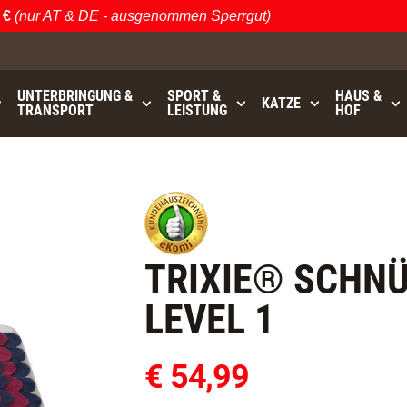
nur AT & DE - ausgenommen Sperrgut)
Ös
UNTERBRINGUNG &
SPORT &
HAUS &
KATZE
TRANSPORT
LEISTUNG
HOF
0
bis
GRATISVERSAND (AT / DE)
- ausgenommen Sperrgut
TRIXIE® SCHNÜ
LEVEL 1