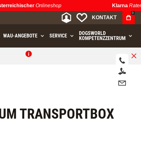
reichischer
Onlineshop
Klarna
Ratenzah
0
MEIN KONTO
MEINE WUNSCHLIST
KONTAKT
DOGSWORLD
WAU⁠-⁠ANGEBOTE
SERVICE
KOMPETENZZENTRUM
.
NIUM TRANSPORTBOX