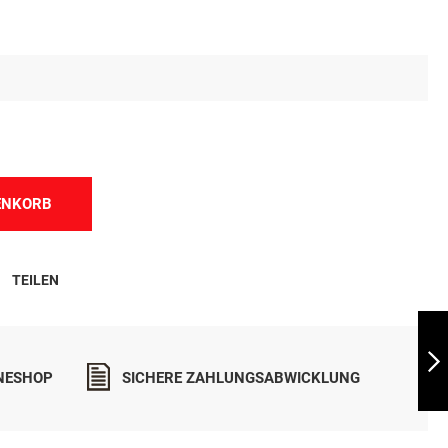
ENKORB
TEILEN
TRIXIE HALSBAND
CITYSTYLE
INESHOP
SICHERE ZAHLUNGSABWICKLUNG
WEITER