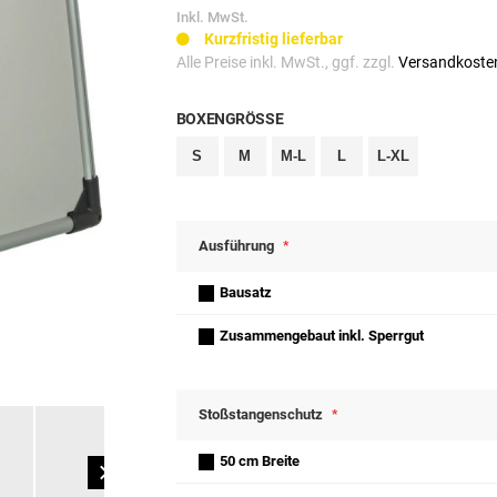
Inkl. MwSt.
Kurzfristig lieferbar
Alle Preise inkl. MwSt., ggf. zzgl.
Versandkoste
BOXENGRÖSSE
S
M
M-L
L
L-XL
Ausführung
Bausatz
Zusammengebaut inkl. Sperrgut
Stoßstangenschutz
50 cm Breite