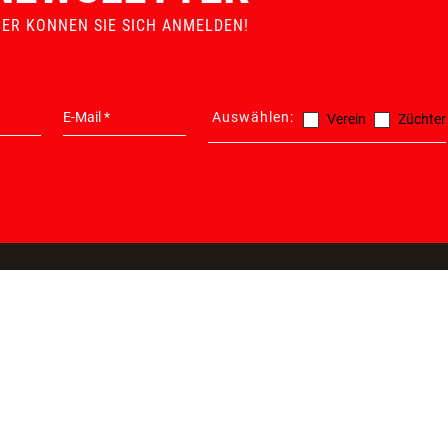
IER KONNEN SIE SICH ANMELDEN!
Auswählen:
Verein
Züchter
ATIONEN
PRODUKTE
100% SIC
ONLINES
Nahrung & Zubehör
SSL Verschlü
Unterbringung & Transport
kurze Lieferz
Sport & Leistung
Abholung vor
Katze