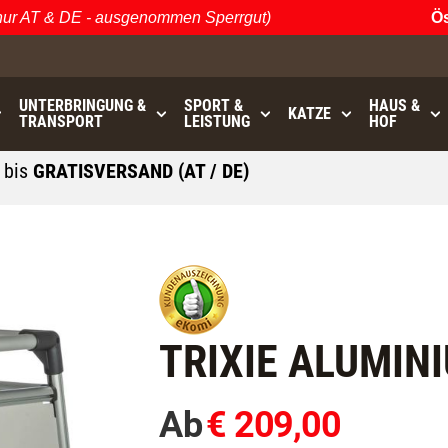
AT & DE - ausgenommen Sperrgut)
Öster
UNTERBRINGUNG &
SPORT &
HAUS &
KATZE
TRANSPORT
LEISTUNG
HOF
0
bis
GRATISVERSAND (AT / DE)
- ausgenommen Sperrgut
TRIXIE ALUMI
Ab
€ 209,00