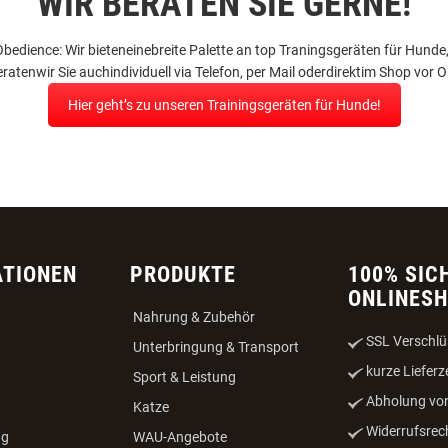
WIR BERATEN SIE GERNE!
bedience:
Wir
bieten
eine
breite
Palette
an
top
Traningsgeräten
für Hunde
eraten
wir
Sie
auch
individuell
via
Telefon
, per Mail
oder
direkt
im
Shop
vor
Or
Hier geht’s zu unseren Trainingsgeräten für Hunde!
ATIONEN
PRODUKTE
100% SIC
ONLINES
Nahrung & Zubehör
SSL Verschlü
Unterbringung & Transport
kurze Lieferz
Sport & Leistung
Abholung vor
Katze
Widerrufsrec
ng
WAU-Angebote