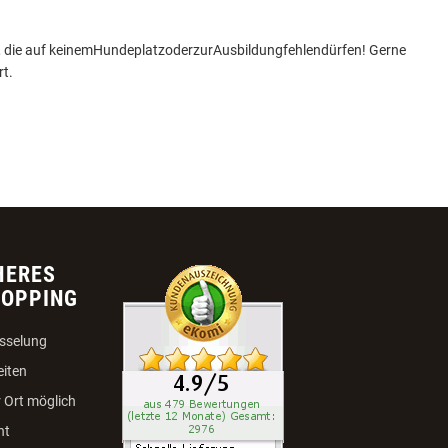
, die auf
keinem
Hundeplatz
oder
zur
Ausbildung
fehlen
dürfen
! Gerne
t.
HERES
HOPPING
sselung
eiten
 Ort möglich
ht