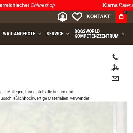
reichischer
Onlineshop
Klarna
Ratenzah
0
MEIN KONTO
MEINE WUNSCHLIST
KONTAKT
DOGSWORLD
WAU⁠-⁠ANGEBOTE
SERVICE
KOMPETENZZENTRUM
ns
ein
Anliegen
, Ihnen stets die
besten
und
ausschließlich
hochwertige
Materialien
verwendet
.