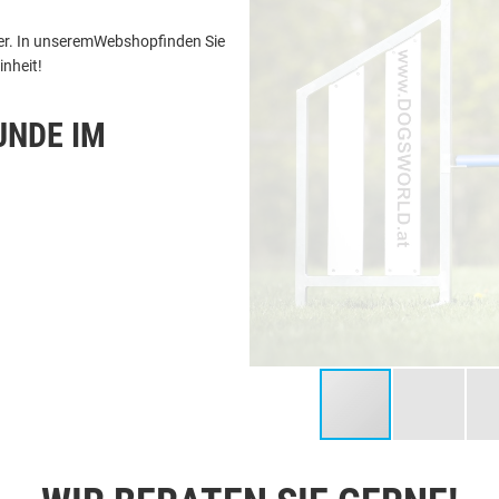
r.
In
unserem
Webshop
finden
Sie
inheit
!
UNDE IM