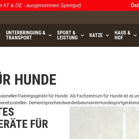
AT & DE - ausgenommen Sperrgut)
Öster
UNTERBRINGUNG &
SPORT &
HAUS &
KATZE
TRANSPORT
LEISTUNG
HOF
ÜR HUNDE
sionellen
Trainingsgeräte
für Hunde.
Als
Fachzentrum
für Hunde
ist
es
u
bereitzustellen
.
Dementsprechend
werden
bei
unseren
Hundesportgeräten
TES
ERÄTE FÜR