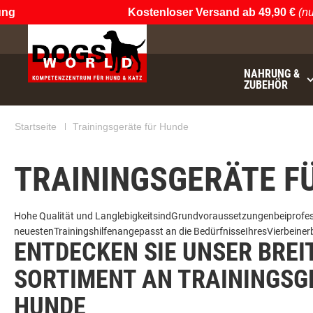
g
Kostenloser Versand ab 49,90 €
(nur 
NAHRUNG &
ZUBEHÖR
Startseite
Trainingsgeräte für Hunde
TRAININGSGERÄTE F
Hohe
Qualität
und
Langlebigkeit
sind
Grundvoraussetzungen
bei
profes
neuesten
Trainingshilfen
angepasst
an die
Bedürfnisse
Ihres
Vierbeiner
ENTDECKEN SIE UNSER BREI
SORTIMENT AN TRAININGSG
HUNDE