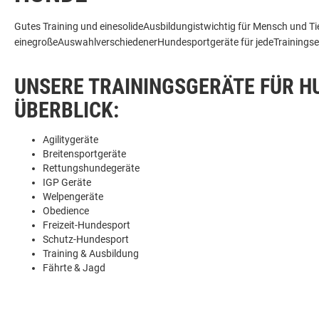
Gutes Training und
eine
solide
Ausbildung
ist
wichtig
für Mensch und Tie
eine
große
Auswahl
verschiedener
Hundesportgeräte
für
jede
Trainingse
UNSERE TRAININGSGERÄTE FÜR H
ÜBERBLICK:
Agilitygeräte
Breitensportgeräte
Rettungshundegeräte
IGP Geräte
Welpengeräte
Obedience
Freizeit-Hundesport
Schutz-Hundesport
Training & Ausbildung
Fährte & Jagd