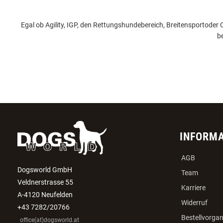
Egal
ob
Agility, IGP, den
Rettungshundebereich
,
Breitensport
oder
O
b
INFORM
AGB
Dogsworld GmbH
Team
Veldnerstrasse 55
Karriere
A-4120 Neufelden
Widerruf
+43 7282/20766
Bestellvorga
office(at)dogsworld.at