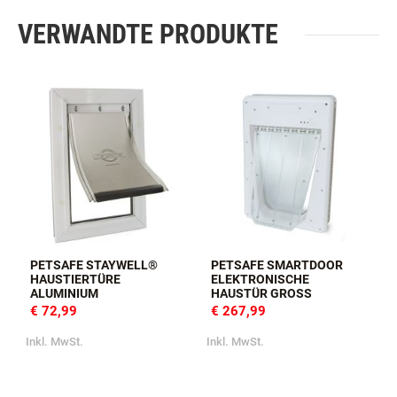
VERWANDTE PRODUKTE
PETSAFE STAYWELL®
PETSAFE SMARTDOOR
HAUSTIERTÜRE
ELEKTRONISCHE
ALUMINIUM
HAUSTÜR GROSS
€ 72,99
€ 267,99
Inkl. MwSt.
Inkl. MwSt.
I