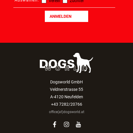
Auswählen:
Verein
Züchter
ANMELDEN
Dogsworld GmbH
Veldnerstrasse 55
A-4120 Neufelden
+43 7282/20766
office(at)dogsworld.at
facebook
instagram
youtube