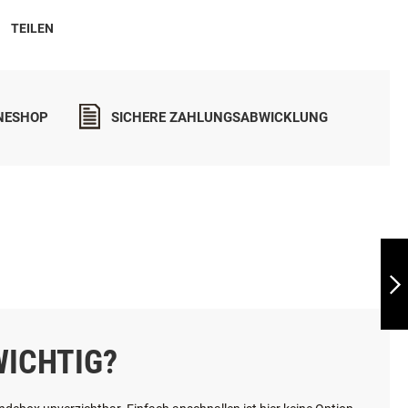
TEILEN
INESHOP
SICHERE ZAHLUNGSABWICKLUNG
SKODA OCTAVIA
IV COMBI HYBRID -
AB 2020
WEITER