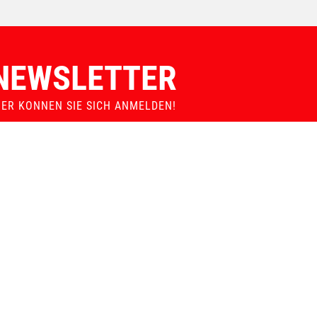
ERSATZTEILGARANTIE
MADE IN AUSTRIA
NEWSLETTER
IER KONNEN SIE SICH ANMELDEN!
Auswählen:
Verein
Züchter