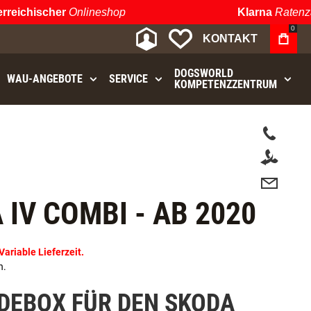
chischer
Onlineshop
Klarna
Ratenzahlu
0
MEIN KONTO
MEINE WUNSCHLIST
KONTAKT
DOGSWORLD
WAU⁠-⁠ANGEBOTE
SERVICE
KOMPETENZZENTRUM
t.
IV COMBI - AB 2020
riable Lieferzeit.
n.