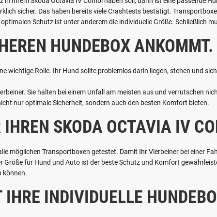
SCHNEIDERTE HUNDEBOX SO W
tz in Ihrem Skoda Octavia IV Combi haben soll, dann ist eine passende Hu
irklich sicher. Das haben bereits viele Crashtests bestätigt. Transportb
optimalen Schutz ist unter anderem die individuelle Größe. Schließlich mu
ICHEREN HUNDEBOX ANKOMMT.
ne wichtige Rolle. Ihr Hund sollte problemlos darin liegen, stehen und si
rbeiner. Sie halten bei einem Unfall am meisten aus und verrutschen nicht
nicht nur optimale Sicherheit, sondern auch den besten Komfort bieten.
 IHREN SKODA OCTAVIA IV CO
e möglichen Transportboxen getestet. Damit Ihr Vierbeiner bei einer Fahr
Größe für Hund und Auto ist der beste Schutz und Komfort gewährleistet.
n können.