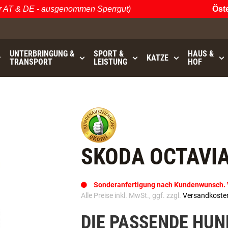
& DE - ausgenommen Sperrgut)
Österrei
UNTERBRINGUNG &
SPORT &
HAUS &
KATZE
TRANSPORT
LEISTUNG
HOF
bis
GRATISVERSAND (AT / DE)
- ausgenommen Sperrgu
SKODA OCTAVIA 
Sonderanfertigung nach Kundenwunsch. Va
Alle Preise inkl. MwSt., ggf. zzgl.
Versandkoste