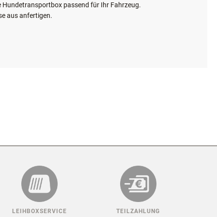
X FÜR IHR AUTO!
hre Hundetransportbox passend für Ihr Fahrzeug.
se aus anfertigen.
maximale Größe