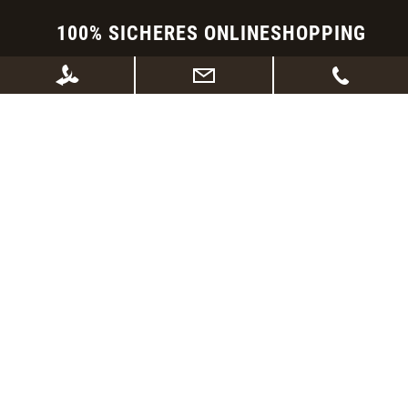
100% SICHERES ONLINESHOPPING
SSL Verschlüsselung
kurze Lieferzeiten
Abholung vor Ort möglich
Widerrufsrecht
Sichere Zahlungsabwicklung
Datenschutz - Sicherheit