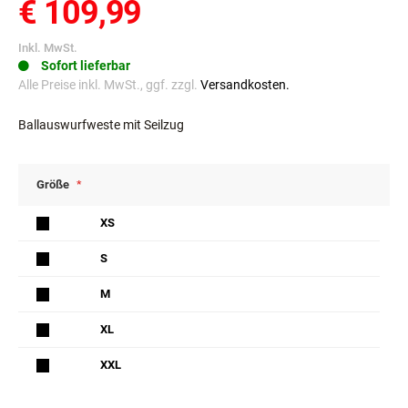
€ 109,99
Inkl. MwSt.
Sofort lieferbar
Alle Preise inkl. MwSt., ggf. zzgl.
Versandkosten.
Ballauswurfweste mit Seilzug
Größe
XS
S
M
XL
XXL