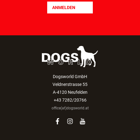
ANMELDEN
Dogsworld GmbH
Veldnerstrasse 55
A-4120 Neufelden
+43 7282/20766
office(at)dogsworld.at
facebook
instagram
youtube