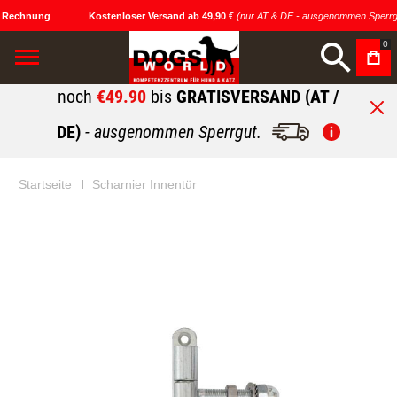
 Rechnung
Kostenloser Versand ab 49,90 €
(nur AT & DE - ausgenommen Sperrgu
0
noch
€49.90
bis
GRATISVERSAND (AT /
DE)
- ausgenommen Sperrgut.
Startseite
Scharnier Innentür
Zum
Zum
Ende
Anfang
der
der
Bildgalerie
Bildgalerie
springen
springen