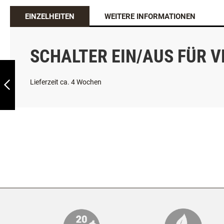
EINZELHEITEN
WEITERE INFORMATIONEN
SCHALTER
EIN/AUS
SCHALTER EIN/AUS FÜR 
RECHTECKIG FÜR
AUFSATZBOXEN
ZURÜCK
Lieferzeit ca. 4 Wochen