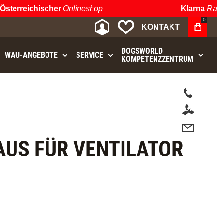
terreichischer
Onlineshop
Klarna
Raten
0
MEIN KONTO
MEINE WUNSCHLIST
KONTAKT
DOGSWORLD
WAU⁠-⁠ANGEBOTE
SERVICE
KOMPETENZZENTRUM
.
AUS FÜR VENTILATOR