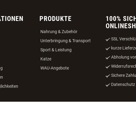
ATIONEN
PRODUKTE
100% SIC
ONLINES
Nahrung & Zubehör
SSL Verschlü
Unterbringung & Transport
kurze Lieferz
Sport & Leistung
Abholung vor
Katze
Widerrufsrec
ng
WAU-Angebote
Sichere Zahl
en
Datenschutz -
ichkeiten
beilegung