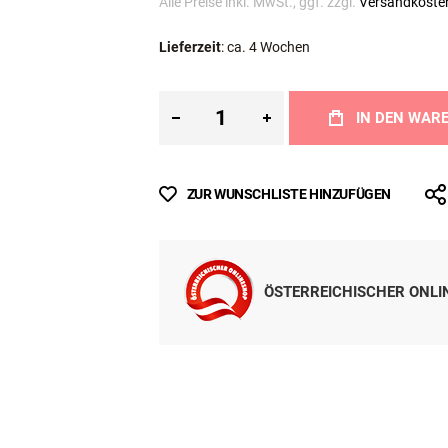
Inkl. MwSt.
Sofort lieferbar
Alle Preise inkl. MwSt., ggf. zzgl.
Versandkoste
Lieferzeit
: ca. 4 Wochen
IN DEN WAR
ZUR WUNSCHLISTE HINZUFÜGEN
ÖSTERREICHISCHER ONL