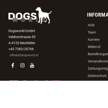
INFORM
AGB
Dogsworld GmbH
Team
Veldnerstrasse 55
Karriere
A-4120 Neufelden
Widerruf
+43 7282/20766
Bestellvorga
office(at)dogsworld.at
Versandkost
facebook
instagram
youtube
Zahlungsmögl
Datenschutz
Impressum
Online-Streit