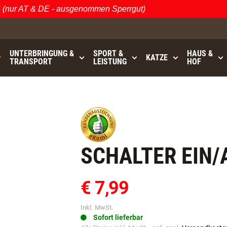
ur AT & DE - ausgenommen Sperrgut)
Ös
UNTERBRINGUNG &
SPORT &
HAUS &
KATZE
TRANSPORT
LEISTUNG
HOF
0
bis
GRATISVERSAND (AT / DE)
- ausgenommen Sperrgut
SCHALTER EIN/
€ 7,99