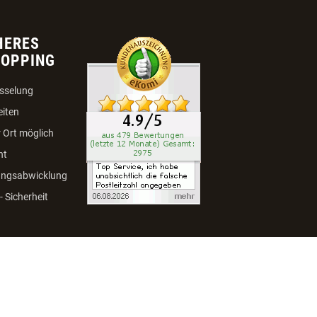
HERES
HOPPING
sselung
eiten
 Ort möglich
ht
ungsabwicklung
 Sicherheit