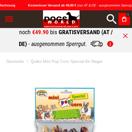
Rechnung
Kostenloser Versand ab 49,90 €
(nur AT & DE - ausgenommen Sperrgut
0
noch
€49.90
bis
GRATISVERSAND (AT /
DE)
- ausgenommen Sperrgut.
Startseite
Quiko Mini Pop Corn Special für Nager
Zum
Zum
Ende
Anfang
der
der
Bildgalerie
Bildgalerie
springen
springen