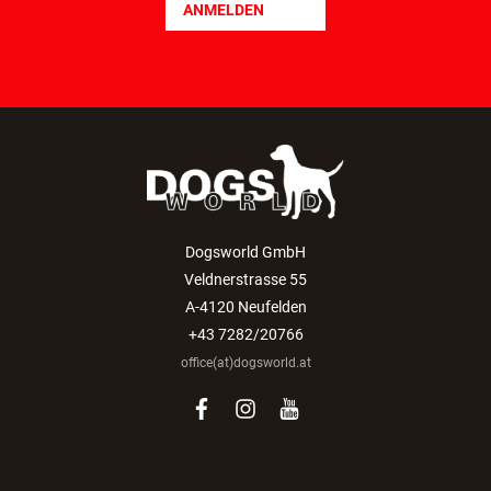
ANMELDEN
Dogsworld GmbH
Veldnerstrasse 55
A-4120 Neufelden
+43 7282/20766
office(at)dogsworld.at
facebook
instagram
youtube