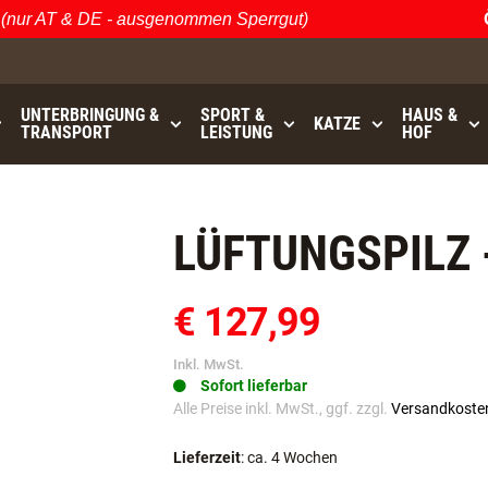
r AT & DE - ausgenommen Sperrgut)
Öst
UNTERBRINGUNG &
SPORT &
HAUS &
KATZE
TRANSPORT
LEISTUNG
HOF
0
bis
GRATISVERSAND (AT / DE)
- ausgenommen Sperrgut
LÜFTUNGSPILZ 
€ 127,99