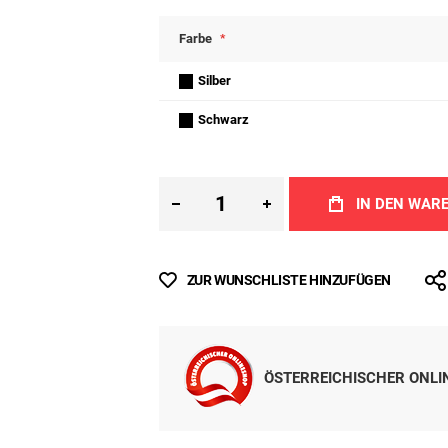
Inkl. MwSt.
Sofort lieferbar
Alle Preise inkl. MwSt., ggf. zzgl.
Versandkoste
Lieferzeit
: ca. 4 Wochen
Farbe
Silber
Schwarz
IN DEN WAR
ZUR WUNSCHLISTE HINZUFÜGEN