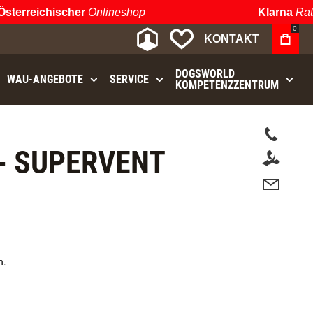
erreichischer
Onlineshop
Klarna
Ratenz
0
MEIN KONTO
MEINE WUNSCHLIST
KONTAKT
DOGSWORLD
WAU⁠-⁠ANGEBOTE
SERVICE
KOMPETENZZENTRUM
.
- SUPERVENT