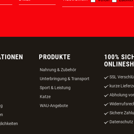
IER KONNEN SIE SICH ANMELDEN!
Auswählen:
Verein
Züchter
ATIONEN
PRODUKTE
100% SIC
ONLINES
Nahrung & Zubehör
SSL Verschlü
Unterbringung & Transport
kurze Lieferz
Sport & Leistung
Abholung vor