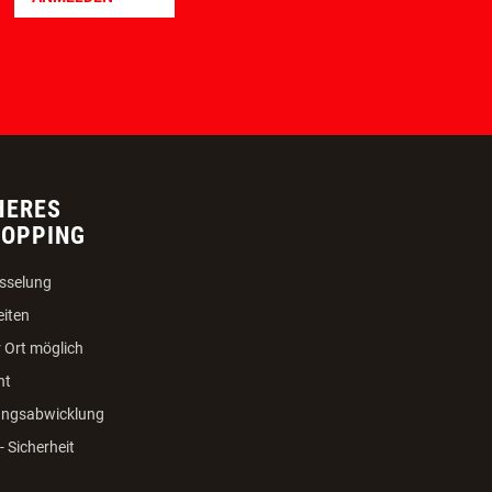
ANMELDEN
HERES
HOPPING
sselung
eiten
 Ort möglich