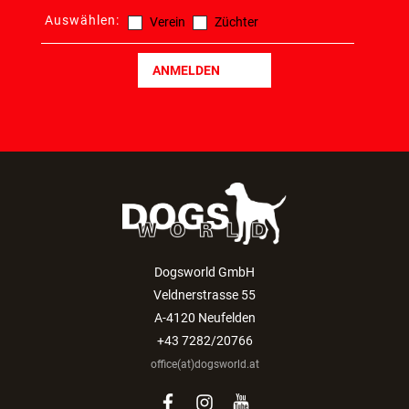
Auswählen:
Verein
Züchter
ANMELDEN
Dogsworld GmbH
Veldnerstrasse 55
A-4120 Neufelden
+43 7282/20766
office(at)dogsworld.at