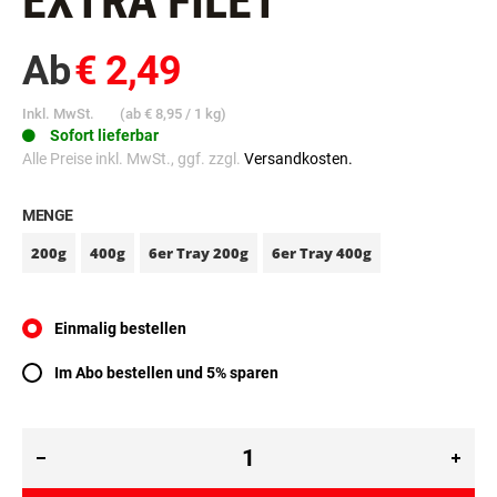
EXTRA FILET
Ab
€ 2,49
Inkl. MwSt.
(ab
€ 8,95
/ 1 kg)
Sofort lieferbar
Alle Preise inkl. MwSt., ggf. zzgl.
Versandkosten.
MENGE
200g
400g
6er Tray 200g
6er Tray 400g
Einmalig bestellen
Im Abo bestellen und 5% sparen