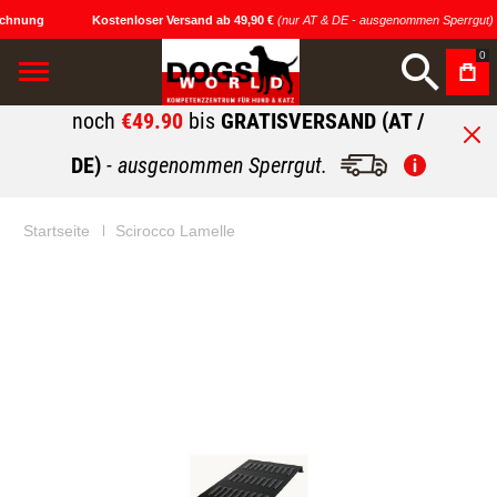
chnung
Kostenloser Versand ab 49,90 €
(nur AT & DE - ausgenommen Sperrgut)
0
noch
€49.90
bis
GRATISVERSAND (AT /
DE)
- ausgenommen Sperrgut.
Startseite
Scirocco Lamelle
Zum
Zum
Ende
Anfang
der
der
Bildgalerie
Bildgalerie
springen
springen