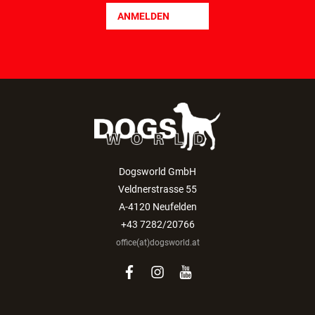
ANMELDEN
Dogsworld GmbH
Veldnerstrasse 55
A-4120 Neufelden
+43 7282/20766
office(at)dogsworld.at
facebook
instagram
youtube