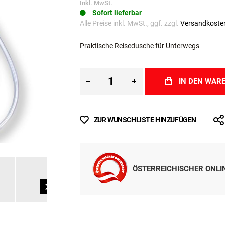
€ 41,99
Inkl. MwSt.
Sofort lieferbar
Alle Preise inkl. MwSt., ggf. zzgl.
Versandkoste
Praktische Reisedusche für Unterwegs
IN DEN WAR
ZUR WUNSCHLISTE HINZUFÜGEN
ÖSTERREICHISCHER ONL