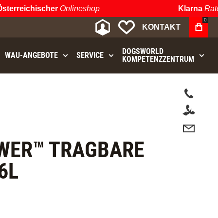
reichischer
Onlineshop
Klarna
Ratenza
0
MEIN KONTO
MEINE WUNSCHLIST
KONTAKT
DOGSWORLD
WAU⁠-⁠ANGEBOTE
SERVICE
KOMPETENZZENTRUM
.
WER™ TRAGBARE
6L