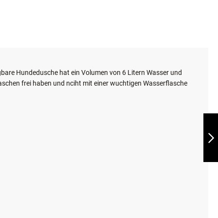
tragbare Hundedusche hat ein Volumen von 6 Litern Wasser und
schen frei haben und nciht mit einer wuchtigen Wasserflasche
KURGO MUD DOG
SHOWER™
DUSCHAUFSATZ
FÜR PET-
FLASCHEN
WEITER