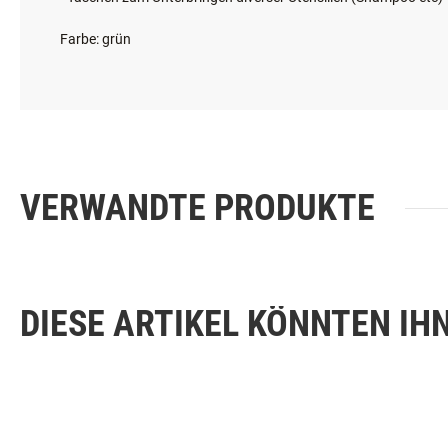
- integrierter Flaschenöffner
- Taschen zum Unterbringen diverser Utensilien (Shampoo etc)
Farbe: grün
VERWANDTE PRODUKTE