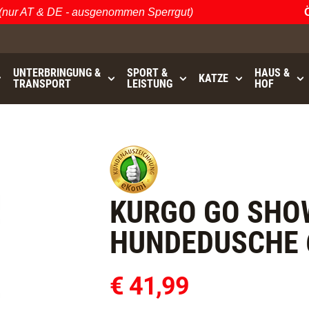
 AT & DE - ausgenommen Sperrgut)
Öster
UNTERBRINGUNG &
SPORT &
HAUS &
KATZE
TRANSPORT
LEISTUNG
HOF
0
bis
GRATISVERSAND (AT / DE)
- ausgenommen Sperrgut
KURGO GO SHO
HUNDEDUSCHE 