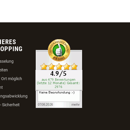
HERES
HOPPING
sselung
eiten
 Ort möglich
ht
ungsabwicklung
 Sicherheit