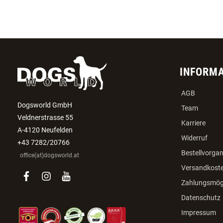
INFORM
AGB
Dogsworld GmbH
Team
Veldnerstrasse 55
Karriere
A-4120 Neufelden
Widerruf
+43 7282/20766
Bestellvorga
office(at)dogsworld.at
Versandkost
facebook
instagram
youtube
Zahlungsmögl
Datenschutz
Impressum