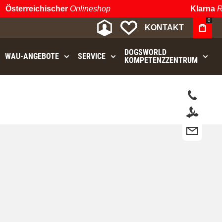
Österreichischer
Onlineshop
Klarna
Ra
0
MEIN KONTO
MEINE WUNSCHLIST
KONTAKT
DOGSWORLD
WAU⁠-⁠ANGEBOTE
SERVICE
KOMPETENZZENTRUM