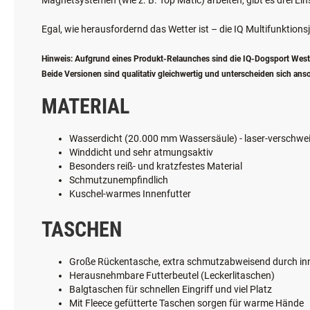
Magnetsystemen (wie z. B. Top Matic) arbeiten, gibt es drei Ei
Egal, wie herausfordernd das Wetter ist – die IQ Multifunktions
Hinweis: Aufgrund eines Produkt-Relaunches sind die IQ-Dogsport Westen
Beide Versionen sind qualitativ gleichwertig und unterscheiden sich ans
MATERIAL
Wasserdicht (20.000 mm Wassersäule) - laser-verschwe
Winddicht und sehr atmungsaktiv
Besonders reiß- und kratzfestes Material
Schmutzunempfindlich
Kuschel-warmes Innenfutter
TASCHEN
Große Rückentasche, extra schmutzabweisend durch in
Herausnehmbare Futterbeutel (Leckerlitaschen)
Balgtaschen für schnellen Eingriff und viel Platz
Mit Fleece gefütterte Taschen sorgen für warme Hände