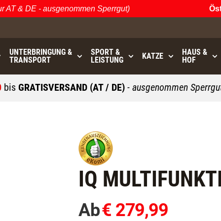
T & DE - ausgenommen Sperrgut)
Österre
UNTERBRINGUNG &
SPORT &
HAUS &
KATZE
TRANSPORT
LEISTUNG
HOF
0
bis
GRATISVERSAND (AT / DE)
- ausgenommen Sperrgut
IQ MULTIFUNKT
Ab
€ 279,99