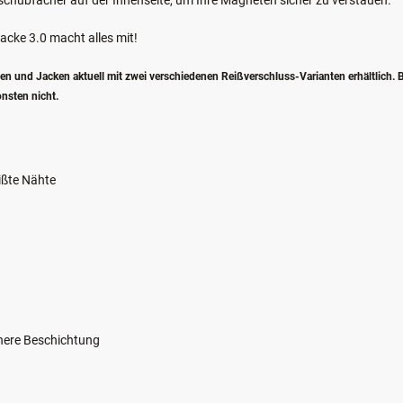
nschubfächer auf der Innenseite, um Ihre Magneten sicher zu verstauen.
jacke 3.0 macht alles mit!
 und Jacken aktuell mit zwei verschiedenen Reißverschluss-Varianten erhältlich. B
onsten nicht.
ißte Nähte
nere Beschichtung