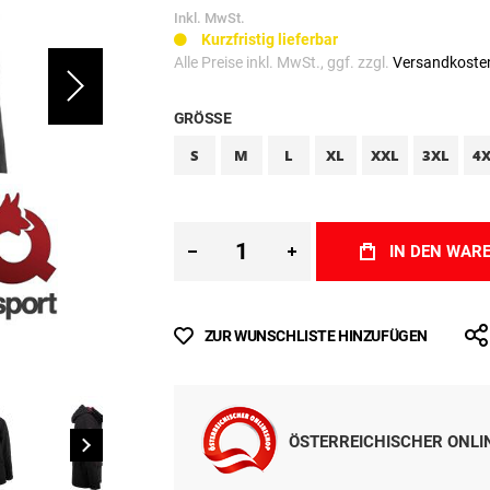
Inkl. MwSt.
Kurzfristig lieferbar
Alle Preise inkl. MwSt., ggf. zzgl.
Versandkoste
GRÖSSE
S
M
L
XL
XXL
3XL
4
IN DEN WAR
ZUR WUNSCHLISTE HINZUFÜGEN
ÖSTERREICHISCHER ONL