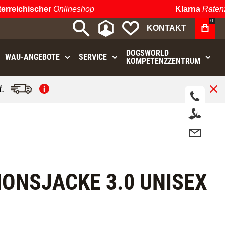
ichischer
Onlineshop
Klarna
Ratenzahl
0
MEIN KONTO
MEINE WUNSCHLIST
KONTAKT
DOGSWORLD
WAU⁠-⁠ANGEBOTE
SERVICE
KOMPETENZZENTRUM
.
IONSJACKE 3.0 UNISEX