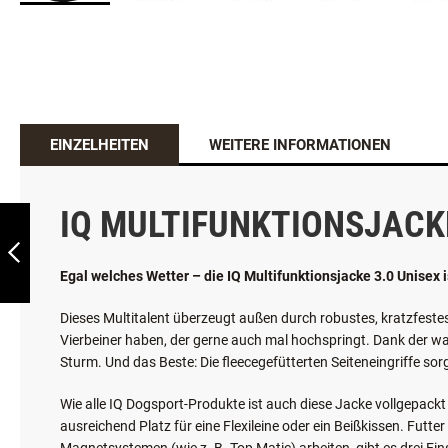
EINZELHEITEN
WEITERE INFORMATIONEN
BELCANDO
IQ MULTIFUNKTIONSJACKE
HERREN
SOFTSHELL-JACKE
Egal welches Wetter – die IQ Multifunktionsjacke 3.0 Unisex 
ZURÜCK
Dieses Multitalent überzeugt außen durch robustes, kratzfestes
Vierbeiner haben, der gerne auch mal hochspringt. Dank der w
Sturm. Und das Beste: Die fleecegefütterten Seiteneingriffe 
Wie alle IQ Dogsport-Produkte ist auch diese Jacke vollgepack
ausreichend Platz für eine Flexileine oder ein Beißkissen. Fut