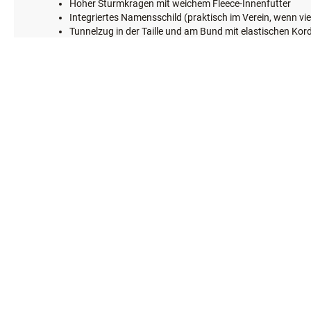
Hoher Sturmkragen mit weichem Fleece-Innenfutter
Integriertes Namensschild (praktisch im Verein, wenn vie
Tunnelzug in der Taille und am Bund mit elastischen Kor
Ärmelbündchen mittels Klettverschluss verstellbar
SICHERHEIT
Reflektorstreifen
WASCHANLEITUNG
Waschbar bei 40°C
Chemische Reinigung möglich
Jacke nicht bügeln
Nicht Chloren
Nicht in den Wäschetrockner
GRÖSSENTABELLE