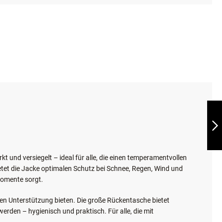
IQ
MULTIFUNKTIONSJAC
3.0 DAMEN
WEITER
 und versiegelt – ideal für alle, die einen temperamentvollen
tet die Jacke optimalen Schutz bei Schnee, Regen, Wind und
momente sorgt.
gen Unterstützung bieten. Die große Rückentasche bietet
rden – hygienisch und praktisch. Für alle, die mit