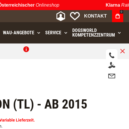
rreichischer
Onlineshop
Klarna
Ratenz
0
MEIN KONTO
MEINE WUNSCHLIST
KONTAKT
DOGSWORLD
WAU⁠-⁠ANGEBOTE
SERVICE
KOMPETENZZENTRUM
.
 (TL) - AB 2015
riable Lieferzeit.
n.