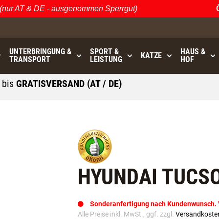
r AT & DE - ausgenommen Sperrgut)
Öste
UNTERBRINGUNG &
SPORT &
HAUS &
KATZE
TRANSPORT
LEISTUNG
HOF
0
bis
GRATISVERSAND (AT / DE)
- ausgenommen Sperrgut
HYUNDAI TUCSON
Sonderanfertigung nach Kundenwunsch. Va
Alle Preise inkl. MwSt., ggf. zzgl.
Versandkoste