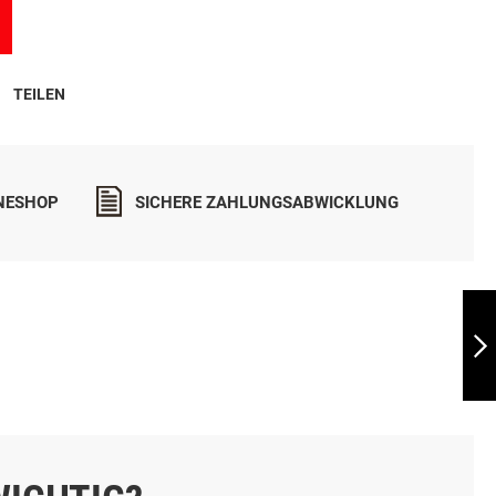
TEILEN
INESHOP
SICHERE ZAHLUNGSABWICKLUNG
HYUNDAI TUCSON
(NX4) - AB 2020
WEITER