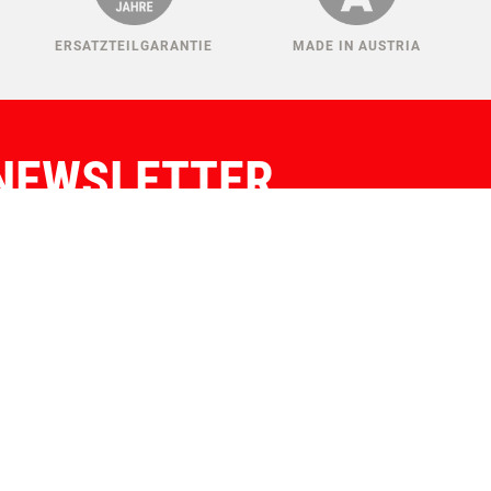
ERSATZTEILGARANTIE
MADE IN AUSTRIA
NEWSLETTER
IER KONNEN SIE SICH ANMELDEN!
Auswählen:
Verein
Züchter