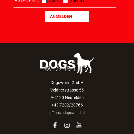
Auswählen:
Verein
Züchter
ANMELDEN
Dogsworld GmbH
Veldnerstrasse 55
A-4120 Neufelden
+43 7282/20766
office(at)dogsworld.at
facebook
instagram
youtube