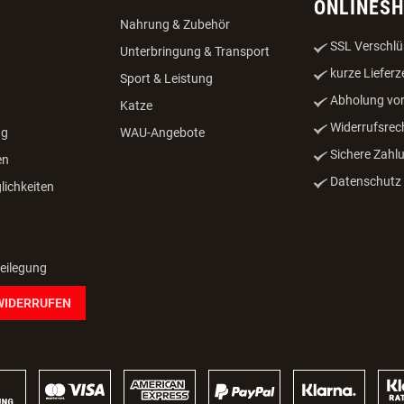
ONLINES
Nahrung & Zubehör
SSL Verschlü
Unterbringung & Transport
kurze Lieferz
Sport & Leistung
Abholung vor
Katze
Widerrufsrec
ng
WAU-Angebote
Sichere Zahl
en
Datenschutz -
ichkeiten
beilegung
WIDERRUFEN