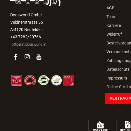
AGB
Dogsworld GmbH
Team
Veldnerstrasse 55
Karriere
A-4120 Neufelden
Widerruf
+43 7282/20766
Bestellvorga
office(at)dogsworld.at
Versandkost
facebook
instagram
youtube
Zahlungsmögl
Datenschutz
Impressum
Online-Streit
VERTRAG 