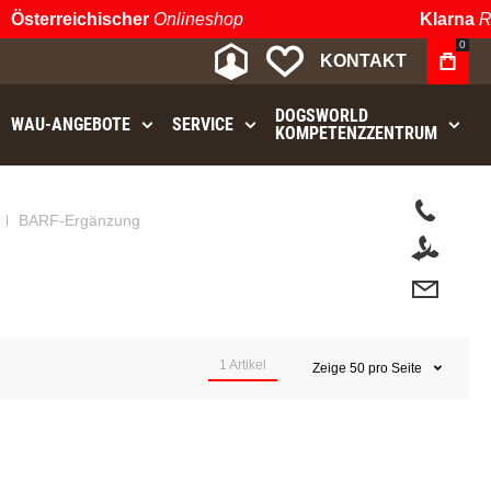
Österreichischer
Onlineshop
Klarna
Rat
0
MEIN KONTO
MEINE WUNSCHLIST
KONTAKT
DOGSWORLD
WAU⁠-⁠ANGEBOTE
SERVICE
KOMPETENZZENTRUM
BARF-Ergänzung
1
Artikel
Zeige
50
pro Seite