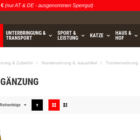
(nur AT & DE - ausgenommen Sperrgut)
UNTERBRINGUNG &
SPORT &
HAUS &
KATZE
TRANSPORT
LEISTUNG
HOF
hrung & Zubehör
Hundenahrung & -kauartikel
Trockennahrung
RGÄNZUNG
Anzeigen
Reihenfolge
als