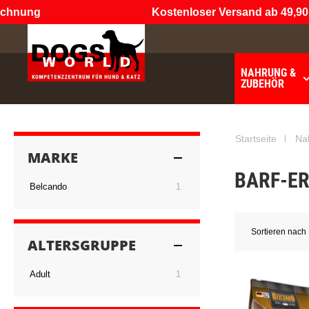
hnung
Kostenloser Versand ab 49,90 €
NAHRUNG &
ZUBEHÖR
Startseite
Na
MARKE
BARF-E
Artikel
Belcando
1
Sortieren nach
ALTERSGRUPPE
Artikel
Adult
1