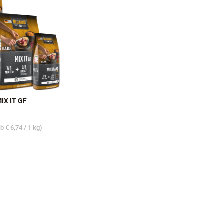
X IT GF
ab
€ 6,74
/ 1 kg)