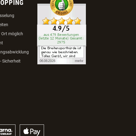
HOPPING
sselung
eiten
 Ort möglich
ht
ungsabwicklung
 Sicherheit