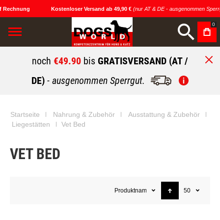
f Rechnung
Kostenloser Versand ab 49,90 €
(nur AT & DE - ausgenommen Sperrg
0
noch
€49.90
bis
GRATISVERSAND (AT /
DE)
- ausgenommen Sperrgut.
Startseite
Nahrung & Zubehör
Ausstattung & Zubehör
Liegestätten
Vet Bed
VET BED
Produktname
50