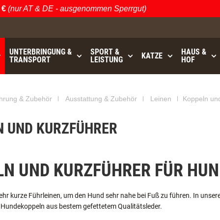
€
(nur AT & DE - ausgenommen Sperrgut)
UNTERBRINGUNG &
SPORT &
HAUS &
KATZE
TRANSPORT
LEISTUNG
HOF
GRATISVERSAND (AT / DE)
bis
- ausgenommen Sperrgu
hrung & Zubehör
Ausstattung & Zubehör
Leinen
Koppeln und
N UND KURZFÜHRER
LN UND KURZFÜHRER FÜR HUN