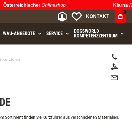
Österreichischer
Onlineshop
Klarna
Ra
0
MEIN KONTO
MEINE WUNSCHLIST
KONTAKT
DOGSWORLD
WAU⁠-⁠ANGEBOTE
SERVICE
KOMPETENZZENTRUM
t.
 Kurzführer
DE