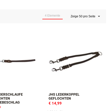
em Sortiment finden Sie Kurzführer aus verschiedenen Materialien.
4
Elemente
Zeige
50
pro Seite
EDERSCHLAUFE
JHS LEDERKOPPEL