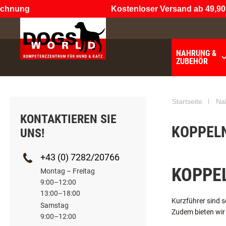
chnung
Kostenloser Versand ab 49,90 
NAHRUNG &
ZUBEHÖR
€49.90
noch
Startseite
Na
KONTAKTIEREN SIE
KOPPEL
UNS!
+43 (0) 7282/20766
KOPPE
Montag – Freitag
9:00–12:00
13:00–18:00