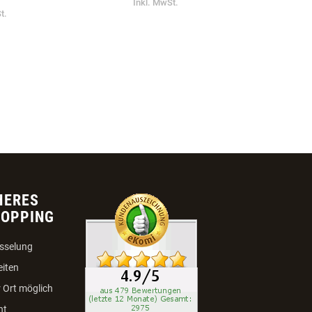
CHTEN
GEFLOCHTEN
EBESCHLAG
€ 14,99
9
Inkl. MwSt.
t.
HERES
HOPPING
sselung
eiten