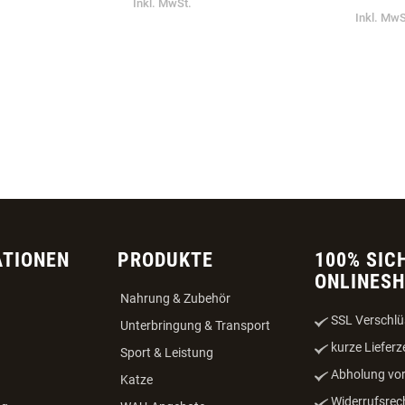
MIT
SWIVEL TETHER™
GEFLO
E 35 CM
CHROM
€ 19,99
€ 10,9
Inkl. MwSt.
Inkl. MwS
ATIONEN
PRODUKTE
100% SIC
ONLINES
Nahrung & Zubehör
SSL Verschlü
Unterbringung & Transport
kurze Lieferz
Sport & Leistung