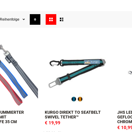
ehr kurze Führleinen, um den Hund sehr nahe bei Fuß zu führen. In unser
 Hundekoppeln aus bestem gefettetem Qualitätsleder.
Anzeigen
Reihenfolge
als
GUMMIERTER
KURGO DIREKT TO SEATBELT
JHS L