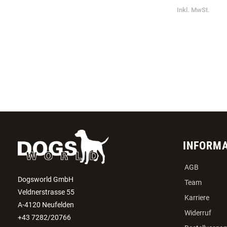
KURZFÜHRER 
HANDSCHLAUF
€ 9,99
Ab
Inkl. MwSt.
INFORM
AGB
Dogsworld GmbH
Team
Veldnerstrasse 55
Karriere