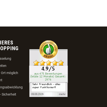
HERES
HOPPING
sselung
eiten
 Ort möglich
ht
ungsabwicklung