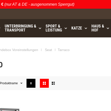
€
(nur AT & DE - ausgenommen Sperrgut)
UNTERBRINGUNG &
SPORT &
HAUS &
KATZE
TRANSPORT
LEISTUNG
HOF
GRATISVERSAND (AT / DE)
bis
- ausgenommen Sperrgu
ndebox Voreinstellungen
Seat
Tarraco
O
Anzeigen
Produktname
als