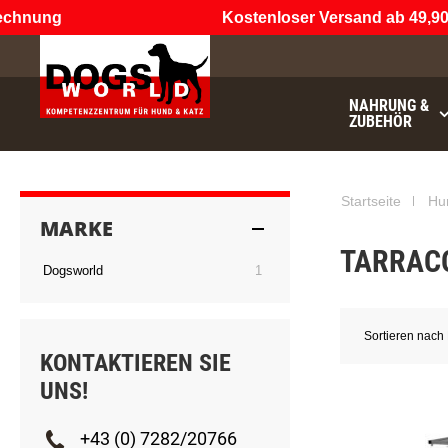
chnung
Kostenloser Versand ab 49,90 
NAHRUNG &
ZUBEHÖR
€49.90
noch
Startseite
Hu
MARKE
TARRAC
Artikel
Dogsworld
1
Sortieren nach
KONTAKTIEREN SIE
UNS!