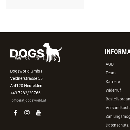
INFORM
AGB
Dogsworld GmbH
Team
Veldnerstrasse 55
Karriere
A-4120 Neufelden
Widerruf
+43 7282/20766
Bestellvorga
office(at)dogsworld.at
Versandkost