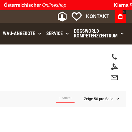
Österreichischer
Onlineshop
Klarna
Ra
0
MEIN KONTO
MEINE WUNSCHLIST
KONTAKT
DOGSWORLD
WAU⁠-⁠ANGEBOTE
SERVICE
KOMPETENZZENTRUM
t.
1
Artikel
Zeige
50
pro Seite