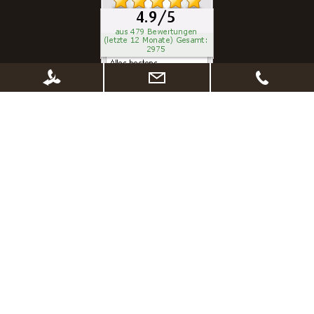
* Alle Preise inkl. gesetzl. Mehrwertsteuer zzgl.
Versandkosten
, wenn nicht
anders beschrieben. Ggf. Anpassung der Preise nach Änderung des
Lieferlandes (Standard Österreich)