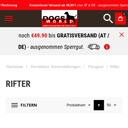
f Rechnung
Kostenloser Versand ab 49,90 €
(nur AT & DE - ausgenommen Sperrg
0
noch
€49.90
bis
GRATISVERSAND (AT /
DE)
- ausgenommen Sperrgut.
Startseite
Hundebox Voreinstellungen
Peugeot
Rifter
RIFTER
FILTERN
Produktname
50