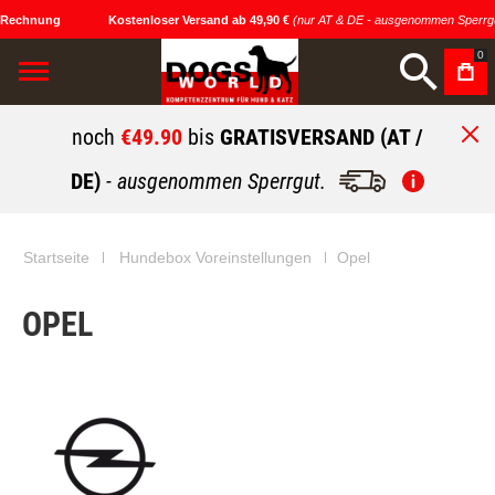
 Rechnung
Kostenloser Versand ab 49,90 €
(nur AT & DE - ausgenommen Sperrgu
0
noch
€49.90
bis
GRATISVERSAND (AT /
DE)
- ausgenommen Sperrgut.
Startseite
Hundebox Voreinstellungen
Opel
OPEL