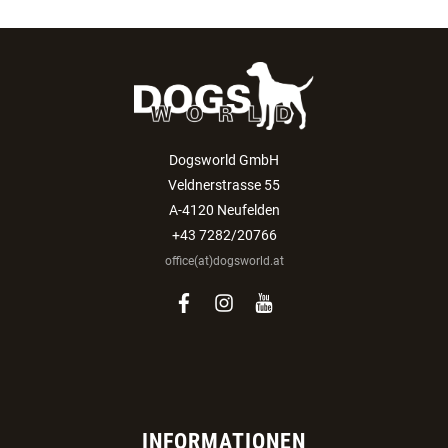
Dogsworld GmbH
Veldnerstrasse 55
A-4120 Neufelden
+43 7282/20766
office(at)dogsworld.at
facebook
instagram
youtube
INFORMATIONEN