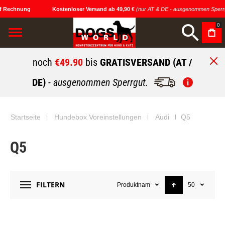
f Rechnung
Kostenloser Versand ab 49,90 €
(nur AT & DE - ausgenommen Sperrg
0
noch
€49.90
bis
GRATISVERSAND (AT /
DE)
- ausgenommen Sperrgut.
Startseite
Hundebox Voreinstellungen
Audi
Q5
Q5
FILTERN
Produktname
50