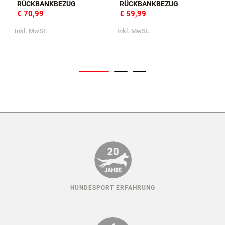
KURGO HEATHER BENCH
KURGO WANDER BENCH
SEAT COVER™
SEAT COVER™
RÜCKBANKBEZUG
RÜCKBANKBEZUG
€ 70,99
€ 59,99
I
Inkl. MwSt.
Inkl. MwSt.