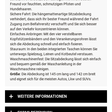
EINZELHEITEN
PETSAFE HÄNGEMATTEN-SITZABDECKUNG
Allzeit saubere Sitze: Diese Hängematten-Sitzabdeckung
schütz Ihre Autositze bei Ausflügen mit Ihrem besten
Freund vor feuchten, schmutzigen Pfoten und
Hundehaaren.
Sichere Fahrt: Die hängemattenartige Sitzabdeckung
verhindert, dass sich Ihr bester Freund während der Fahrt
Zugang zum Beifahrersitz verschafft und Sie sich besser
auf den Verkehr konzentrieren können.
Einfaches Anbringen: Mit den vier verstellbaren
Kopfstützenbändern und den Verankerungsrohren lässt
sich die Abdeckung schnell und einfach fixieren.
Stauraum: In den beiden integrierten Taschen können Sie
unterwegs Spielzeug, Leinen und Kotbeutel verstauen.
Waschmaschinenfest: Die Sitzabdeckung lässt sich einfach
und bequem gemäß der Waschanleitung in der
Waschmaschine reinigen.
Größe
: Die Abdeckung ist 145 cm lang und 142 cm breit