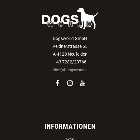
ANMELDEN
Dogsworld GmbH
Veldnerstrasse 55
A-4120 Neufelden
+43 7282/20766
office(at)dogsworld.at
facebook
instagram
youtube