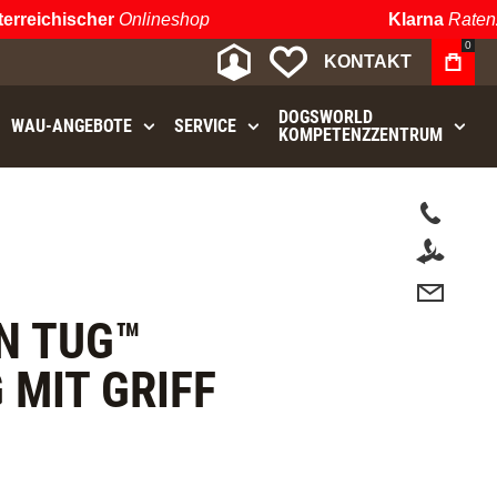
eichischer
Onlineshop
Klarna
Ratenzah
0
MEIN KONTO
MEINE WUNSCHLIST
KONTAKT
DOGSWORLD
WAU⁠-⁠ANGEBOTE
SERVICE
KOMPETENZZENTRUM
t.
‘N TUG™
 MIT GRIFF