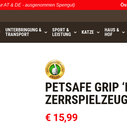
AT & DE - ausgenommen Sperrgut)
Österr
UNTERBRINGUNG &
SPORT &
HAUS &
KATZE
TRANSPORT
LEISTUNG
HOF
bis
GRATISVERSAND (AT / DE)
- ausgenommen Sperrgu
PETSAFE GRIP 
ZERRSPIELZEUG