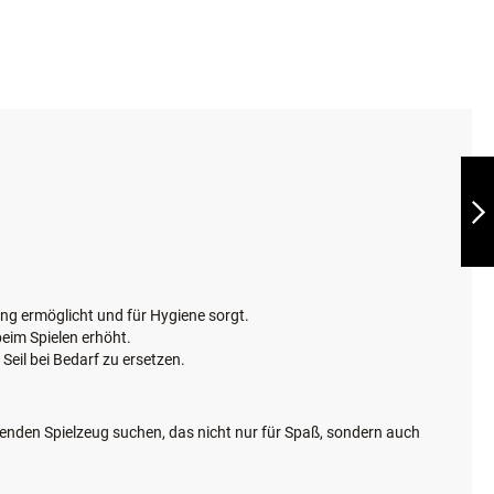
PETSAFE FLEECE
TUG, FLEECE
ZERRSPIELZEUG
WEITER
g ermöglicht und für Hygiene sorgt.
eim Spielen erhöht.
eil bei Bedarf zu ersetzen.
igenden Spielzeug suchen, das nicht nur für Spaß, sondern auch