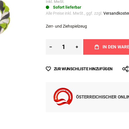
€ 15,99
Inkl. MwSt.
Sofort lieferbar
Alle Preise inkl. MwSt., ggf. zzgl.
Versandkoste
Zerr- und Ziehspielzeug
IN DEN WAR
ZUR WUNSCHLISTE HINZUFÜGEN
ÖSTERREICHISCHER ONL