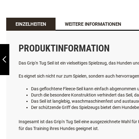
EINZELHEITEN
WEITERE INFORMATIONEN
PETSAFE
HAPPYRIDE™
RÜCKBANKABDECKUNG
PRODUKTINFORMATION
ZURÜCK
Das Grip'n Tug Seil ist ein vielseitiges Spielzeug, das Hunden un
Es eignet sich nicht nur zum Spielen, sondern auch hervorragen
Das geflochtene Fleece-Seil kann einfach abgenommen u
Durch die besondere Konstruktion verhindert das Seil, d
Das Seil ist langlebig, waschmaschinenfest und austausc
Der schützende Griff des Spielzeugs bietet dem Hundebes
Insgesamt ist das Grip'n Tug Seil eine ausgezeichnete Wahl für