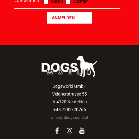
Auswählen:
Verein
Züchter
ANMELDEN
Dogsworld GmbH
Veldnerstrasse 55
A-4120 Neufelden
+43 7282/20766
office(at)dogsworld.at
facebook
instagram
youtube