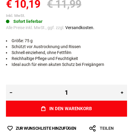
€ 10,19
€ 11,99
Inkl. MwSt.
Sofort lieferbar
Alle Preise inkl. MwSt., ggf. zzgl.
Versandkosten.
Größe: 75 g
Schützt vor Austrocknung und Rissen
Schnell einziehend, ohne Fettfilm
Reichhaltige Pflege und Feuchtigkeit
Ideal auch für einen akuten Schutz bei Freigängern
IN DEN WARENKORB
ZUR WUNSCHLISTE HINZUFÜGEN
TEILEN