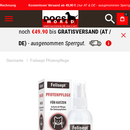
 Rechnung
Kostenloser Versand ab 49,90 €
(nur AT & DE - ausgenommen Sperrgu
0
noch
€49.90
bis
GRATISVERSAND (AT /
DE)
- ausgenommen Sperrgut.
Startseite
Felisept Pfotenpflege
Zum
Zum
Ende
Anfang
der
der
Bildgalerie
Bildgalerie
springen
springen